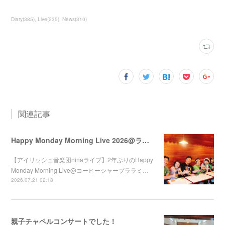
Diary
(
385
)
Live
(
235
)
News
(
310
)
関連記事
Happy Monday Morning Live 2026@ララミー
【アイリッシュ音楽団ninaライブ】2年ぶりのHappy
Monday Morning Live@コーヒーシャープララミ…
2026.07.21 02:18
親子チャペルコンサートでした！