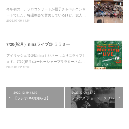
今年初の、、ソロコンサートが親子チャペルコンサ
ートでした。毎週教会で賛美しているけど、友人…
2026.07.06 11:54
7/20(祝月）ninaライブ@ ララミー
アイリッシュ音楽団ninaもひさーしぶりにライブし
ます。7/20(祝月)コーヒーシャープララミーさん…
2026.06.22 12:33
2020.12.19 13:09
2020.12.08 13:12
【ラジオCMお知らせ】
テンブス ショーケースリハ