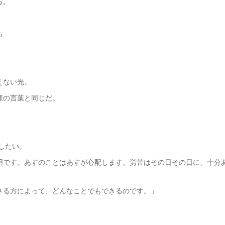
る。
も
えない光。
様の言葉と同じだ。
ジしたい。
用です。あすのことはあすが心配します。労苦はその日その日に、十分
さる方によって、どんなことでもできるのです。」