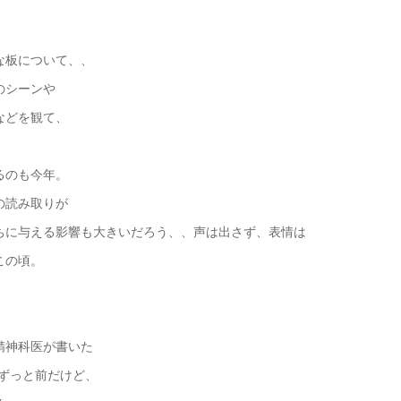
な板について、、
のシーンや
などを観て、
るのも今年。
の読み取りが
ちに与える影響も大きいだろう、、声は出さず、表情は
この頃。
精神科医が書いた
うずっと前だけど、