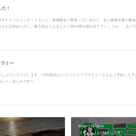
した！
親子チャペルコンサートでした。毎週教会で賛美しているけど、友人牧師夫妻の教会
会さんは初めてだし、親子向けとなるとどう30分間を組み立てていこうか、、あー
 ララミー
ーしぶりにライブします。7/20(祝月)コーヒーシャープララミーさんもう予約して下
めに〜！楽しみです〜。
2020.12.29 02:59
ファミカフェCMオンエア