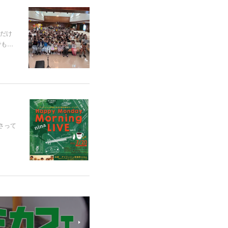
だけ
でも…
さって