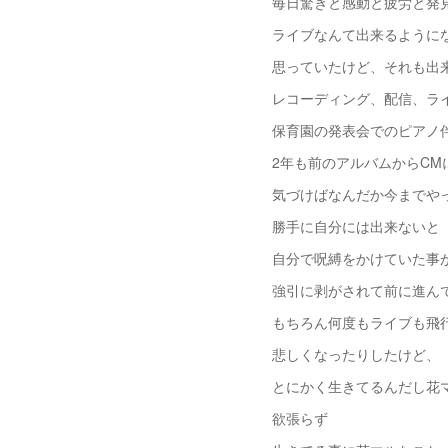
毎日驚きと感動と疲労と発
ライブなんて出来るように
思っていたけど、それも出
レコーディング、配信、ラ
保育園の発表会でのピアノ
2年も前のアルバムからCM
気づけばなんだか今までや
勝手に自分には出来ないと
自分で呪縛をかけていた事
強引に剥がされて前に進ん
もちろん何度もライブも飛
悲しくなったりしたけど、
とにかく生きてるんだし花
欲張らず