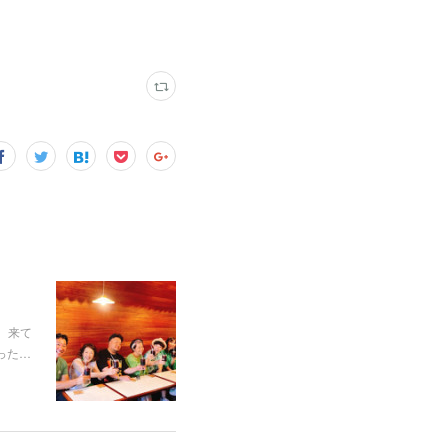
た。来て
った…