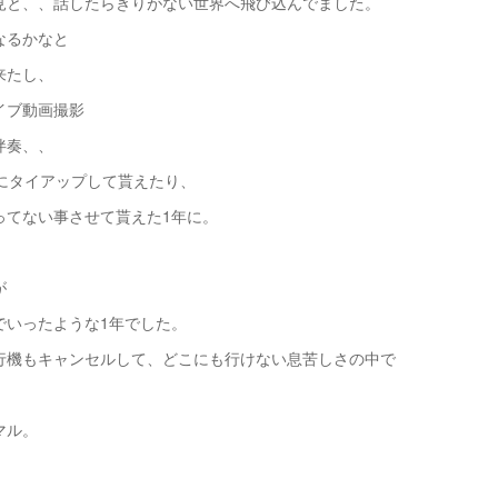
見と、、話したらきりがない世界へ飛び込んでました。
なるかなと
来たし、
イブ動画撮影
伴奏、、
にタイアップして貰えたり、
ってない事させて貰えた1年に。
が
でいったような1年でした。
行機もキャンセルして、どこにも行けない息苦しさの中で
マル。