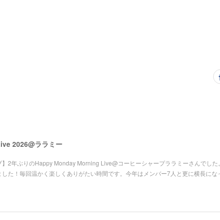
 Live 2026@ララミー
2年ぶりのHappy Monday Morning Live@コーヒーシャープララミーさんでし
ました！毎回温かく楽しくありがたい時間です。今年はメンバー7人と更に横長にな