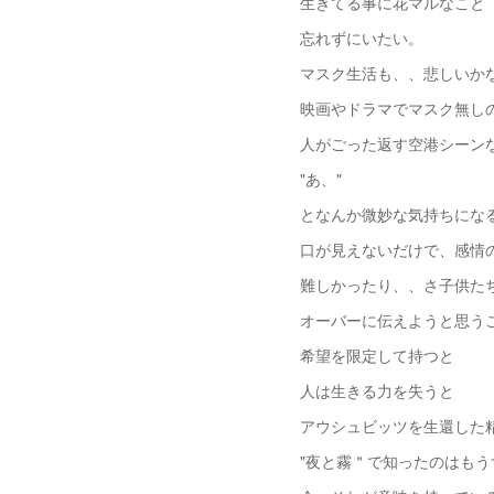
生きてる事に花マルなこと
忘れずにいたい。
マスク生活も、、悲しいか
映画やドラマでマスク無し
人がごった返す空港シーン
"あ、"
となんか微妙な気持ちにな
口が見えないだけで、感情
難しかったり、、さ子供た
オーバーに伝えようと思う
希望を限定して持つと
人は生きる力を失うと
アウシュビッツを生還した
"夜と霧＂で知ったのはも