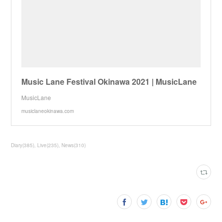
Music Lane Festival Okinawa 2021 | MusicLane
MusicLane
musiclaneokinawa.com
Diary
(
385
)
Live
(
235
)
News
(
310
)