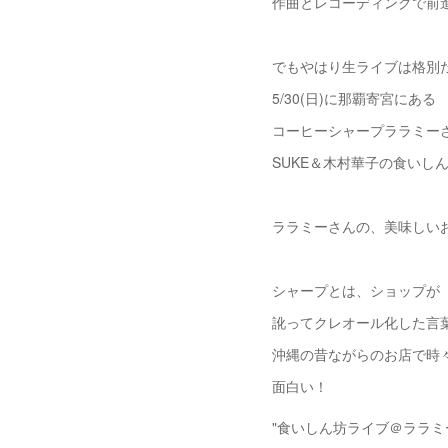
作曲とレコーディングで前
でもやはり生ライブは格別
5/30(日)に那覇寄宮にある
コーヒーシャープララミー
SUKE＆木村華子の食いし
ララミーさんの、美味しい
シャープとは、ショップが
訛ってクレオール化した言
沖縄の昔ながらのお店で時
面白い！
"食いしん坊ライブ＠ララミ