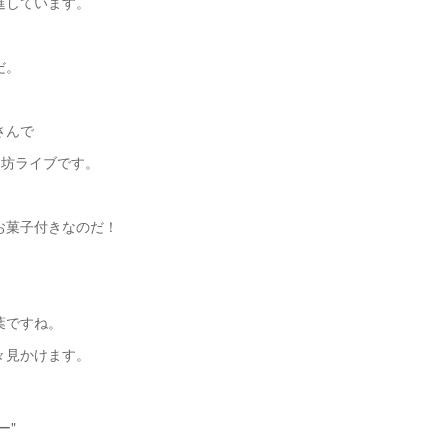
進しています。
だ。
さんで
ん坊ライブです。
お菓子付きなのだ！
葉ですね。
々見かけます。
ー"