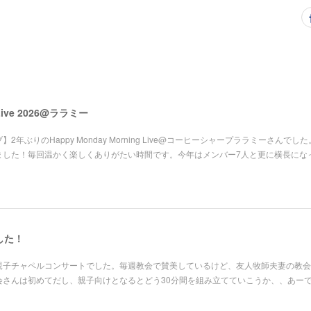
 Live 2026@ララミー
2年ぶりのHappy Monday Morning Live@コーヒーシャープララミーさんでし
ました！毎回温かく楽しくありがたい時間です。今年はメンバー7人と更に横長にな
した！
親子チャペルコンサートでした。毎週教会で賛美しているけど、友人牧師夫妻の教会
会さんは初めてだし、親子向けとなるとどう30分間を組み立てていこうか、、あー