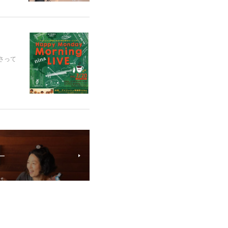
さって
ー