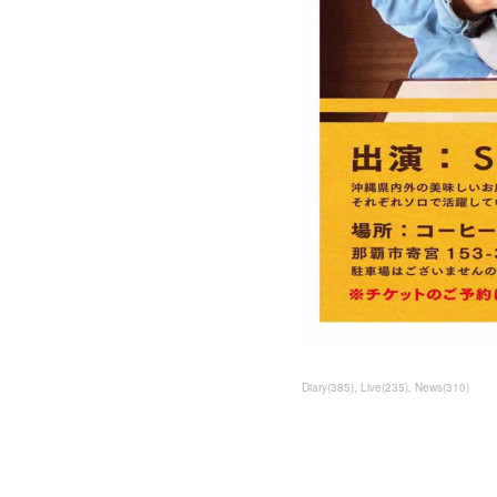
Diary
(
385
)
Live
(
235
)
News
(
310
)