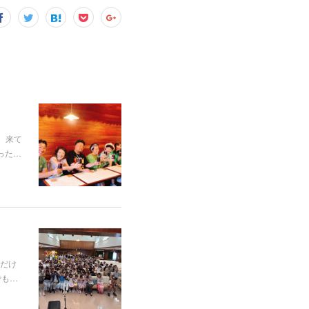
た。来て
った…
だけ
でも…