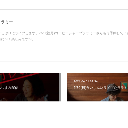
 ララミー
ーしぶりにライブします。7/20(祝月)コーヒーシャープララミーさんもう予約して下
めに〜！楽しみです〜。
2021.04.01 07:54
おつまみ配信
5/30(日)食いしん坊ライブ＠ララミ