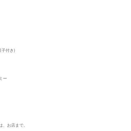
菓子付き)
ミー
は、お店まで。