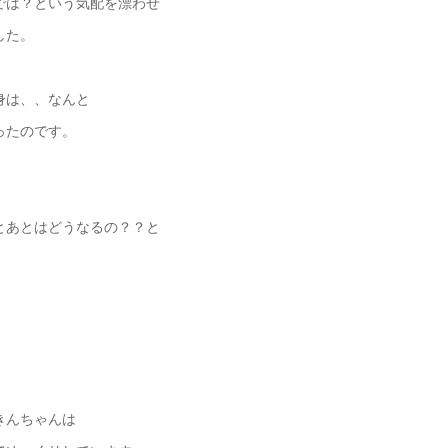
では？という気配を漂わせ
した。
身は、、なんと
ったのです。
とあとはどうなるの？？と
きんちゃんは