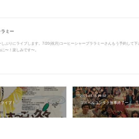
 ララミー
ーしぶりにライブします。7/20(祝月)コーヒーシャープララミーさんもう予約して下
めに〜！楽しみです〜。
2022.03.15 09:52
sでライブ！
ゴスペルユンタク無事終了ー！