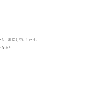
。
たり、教室を空にしたり。
たなあと