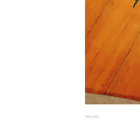
Diary
(
385
)