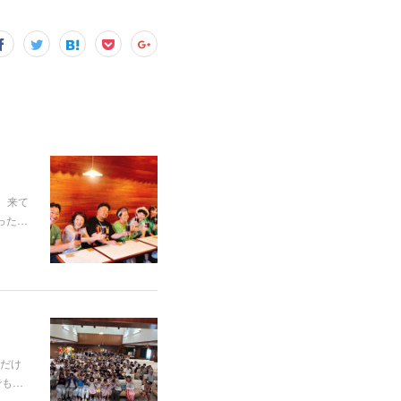
た。来て
った…
だけ
でも…