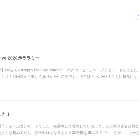
 Live 2026@ララミー
2年ぶりのHappy Monday Morning Live@コーヒーシャープララミーさんでし
ました！毎回温かく楽しくありがたい時間です。今年はメンバー7人と更に横長にな
した！
親子チャペルコンサートでした。毎週教会で賛美しているけど、友人牧師夫妻の教会
会さんは初めてだし、親子向けとなるとどう30分間を組み立てていこうか、、あー