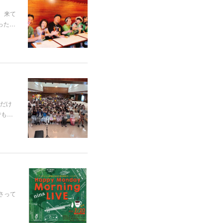
た。来て
った…
だけ
でも…
さって