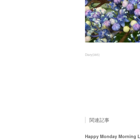
Diary
(
385
)
関連記事
Happy Monday Morning