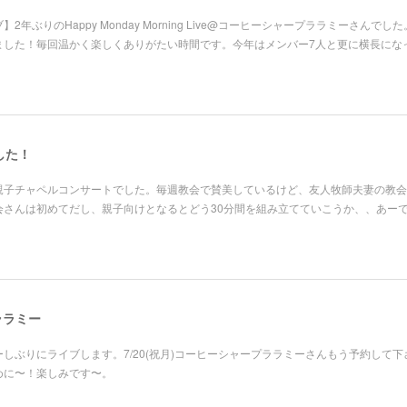
2年ぶりのHappy Monday Morning Live@コーヒーシャープララミーさんでし
ました！毎回温かく楽しくありがたい時間です。今年はメンバー7人と更に横長にな
した！
親子チャペルコンサートでした。毎週教会で賛美しているけど、友人牧師夫妻の教会
会さんは初めてだし、親子向けとなるとどう30分間を組み立てていこうか、、あー
 ララミー
ーしぶりにライブします。7/20(祝月)コーヒーシャープララミーさんもう予約して下
めに〜！楽しみです〜。