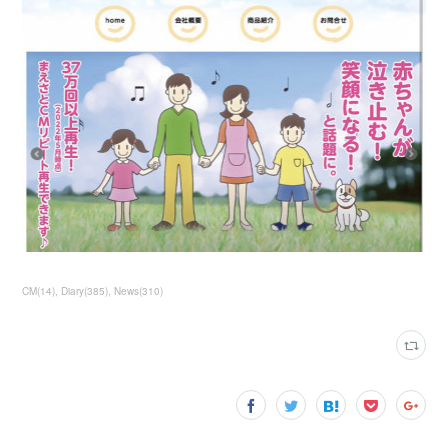
CM
(
14
)
Diary
(
385
)
News
(
310
)