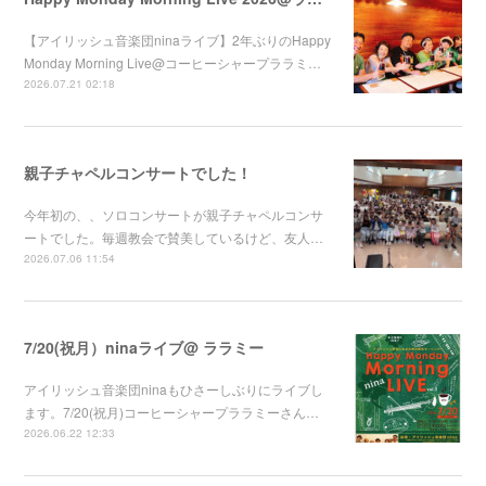
【アイリッシュ音楽団ninaライブ】2年ぶりのHappy
Monday Morning Live@コーヒーシャープララミ…
2026.07.21 02:18
親子チャペルコンサートでした！
今年初の、、ソロコンサートが親子チャペルコンサ
ートでした。毎週教会で賛美しているけど、友人…
2026.07.06 11:54
7/20(祝月）ninaライブ@ ララミー
アイリッシュ音楽団ninaもひさーしぶりにライブし
ます。7/20(祝月)コーヒーシャープララミーさん…
2026.06.22 12:33