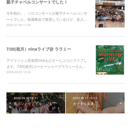
親子チャペルコンサートでした！
今年初の、、ソロコンサートが親子チャペルコンサ
ートでした。毎週教会で賛美しているけど、友人…
2026.07.06 11:54
7/20(祝月）ninaライブ@ ララミー
アイリッシュ音楽団ninaもひさーしぶりにライブし
ます。7/20(祝月)コーヒーシャープララミーさん…
2026.06.22 12:33
2023.09.02 08:31
2023.08.17 12:13
夜コントでアイリッシュ！
カマキリ友達