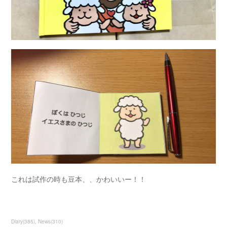
これは試作の時も豆本、、かわいいー！！
Diary
(
385
)
News
(
310
)