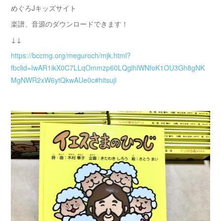
めぐろJキッズサイト
楽譜、音源のダウンロードできます！
↓↓
https://bccmg.org/meguroch/mjk.html?
fbclid=IwAR1ikX0C7LLqOmmzp60LQglhlWNfoK1OU3Gh8gNK
MgNWR2xW6ytQkwAUe0c#hitsuji