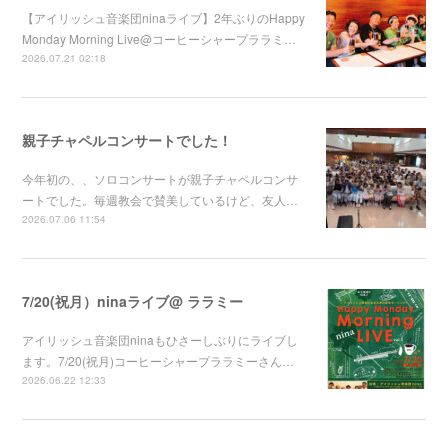
【アイリッシュ音楽団ninaライブ】2年ぶりのHappy
Monday Morning Live@コーヒーシャープララミ…
2026.07.21 02:18
親子チャペルコンサートでした！
今年初の、、ソロコンサートが親子チャペルコンサ
ートでした。毎週教会で賛美しているけど、友人…
2026.07.06 11:54
7/20(祝月）ninaライブ@ ララミー
アイリッシュ音楽団ninaもひさーしぶりにライブし
ます。7/20(祝月)コーヒーシャープララミーさん…
2026.06.22 12:33