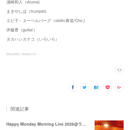
浦崎和人（drums)
まきやしほ（trumpet)
エビ子・ヌーベルバーグ（violin/鼻笛/Cho.)
伊藤豊（guitar）
タカハシカナコ（いろいろ）
Diary
(
385
)
News
(
310
)
関連記事
Happy Monday Morning Live 2026@ララミー