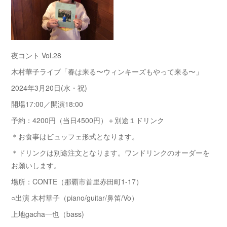
夜コント Vol.28
木村華子ライブ「春は来る〜ウィンキーズもやって来る〜」
2024年3月20日(水・祝)
開場17:00／開演18:00
予約：4200円（当日4500円）＋別途１ドリンク
＊お食事はビュッフェ形式となります。
＊ドリンクは別途注文となります。ワンドリンクのオーダーを
お願いします。
場所：CONTE（那覇市首里赤田町1-17）
○出演 木村華子（piano/guitar/鼻笛/Vo）
上地gacha一也（bass)