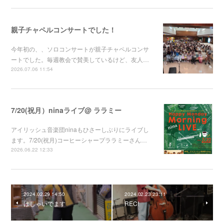
親子チャペルコンサートでした！
今年初の、、ソロコンサートが親子チャペルコンサ
ートでした。毎週教会で賛美しているけど、友人…
2026.07.06 11:54
7/20(祝月）ninaライブ@ ララミー
アイリッシュ音楽団ninaもひさーしぶりにライブし
ます。7/20(祝月)コーヒーシャープララミーさん…
2026.06.22 12:33
2024.02.29 14:50
2024.02.23 23:11
はしゃいでます
REC!