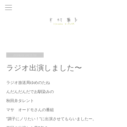
2024.02.24 11:02
ラジオ出演しました〜
ラジオ放送局ゆめのたね
んだんだんだでお馴染みの
秋田弁タレント
マサ オードモさんの番組
"調子にノリたい！"に出演させてもらいましたー。