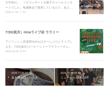
今年初の、、ソロコンサートが親子チャペルコンサ
ートでした。毎週教会で賛美しているけど、友人…
2026.07.06 11:54
7/20(祝月）ninaライブ@ ララミー
アイリッシュ音楽団ninaもひさーしぶりにライブし
ます。7/20(祝月)コーヒーシャープララミーさん…
2026.06.22 12:33
2025.11.01 03:00
2025.10.26 09:33
良き雨の日 つづき
ミュージカルONCE