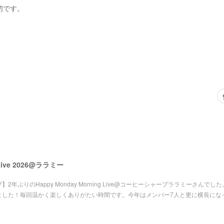
切です。
 Live 2026@ララミー
2年ぶりのHappy Monday Morning Live@コーヒーシャープララミーさんでし
ました！毎回温かく楽しくありがたい時間です。今年はメンバー7人と更に横長にな