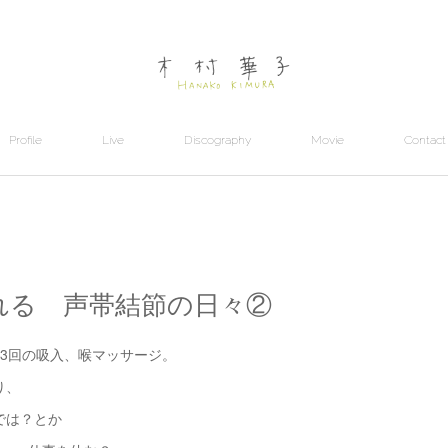
Profile
Live
Discography
Movie
Contact
れる 声帯結節の日々②
3回の吸入、喉マッサージ。
り、
では？とか