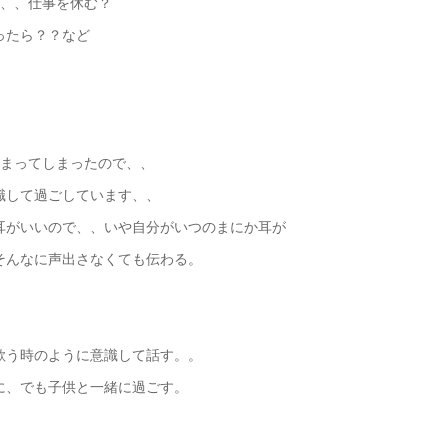
は、、仕事を休む？
ったら？？など
、
始まってしまったので、、
識して過ごしています、、
耳がいいので、、いや自分がいつのまにか耳が
そんなに声出さなくても伝わる。
歌う時のように意識して話す。。
に、でも子供と一緒に過ごす。