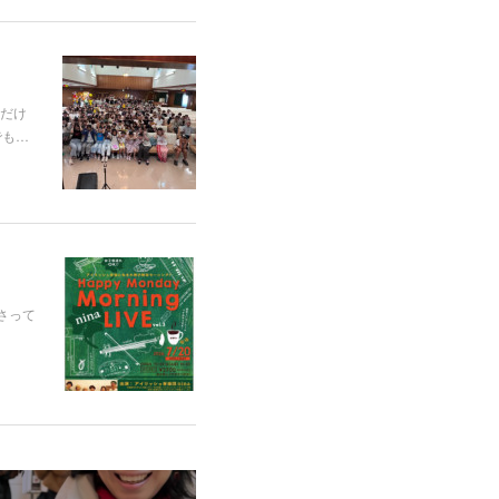
だけ
でも…
さって