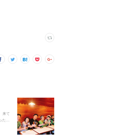
た。来て
った…