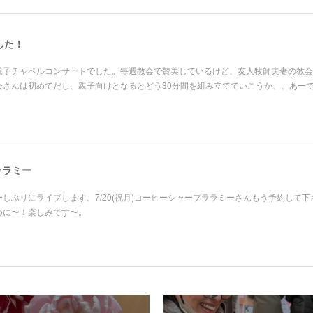
した！
親子チャペルコンサートでした。毎週教会で賛美しているけど、友人牧師夫妻の教会
会さんは初めてだし、親子向けとなるとどう30分間を組み立てていこうか、、あー
 ララミー
ーしぶりにライブします。7/20(祝月)コーヒーシャープララミーさんもう予約して下
めに〜！楽しみです〜。