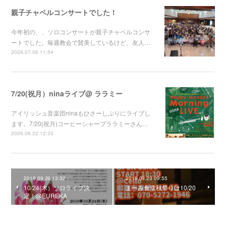
親子チャペルコンサートでした！
今年初の、、ソロコンサートが親子チャペルコンサ
ートでした。毎週教会で賛美しているけど、友人…
2026.07.06 11:54
7/20(祝月）ninaライブ@ ララミー
アイリッシュ音楽団ninaもひさーしぶりにライブし
ます。7/20(祝月)コーヒーシャープララミーさん…
2026.06.22 12:33
2019.09.26 13:32
2019.09.23 09:55
10/24(木）ソロライブ決
まーみ食堂秋祭りは10/20
定！@EUREKA