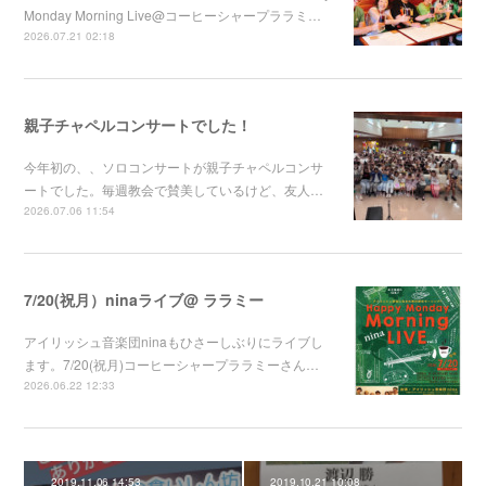
Monday Morning Live@コーヒーシャープララミ…
2026.07.21 02:18
親子チャペルコンサートでした！
今年初の、、ソロコンサートが親子チャペルコンサ
ートでした。毎週教会で賛美しているけど、友人…
2026.07.06 11:54
7/20(祝月）ninaライブ@ ララミー
アイリッシュ音楽団ninaもひさーしぶりにライブし
ます。7/20(祝月)コーヒーシャープララミーさん…
2026.06.22 12:33
2019.11.06 14:53
2019.10.21 10:08