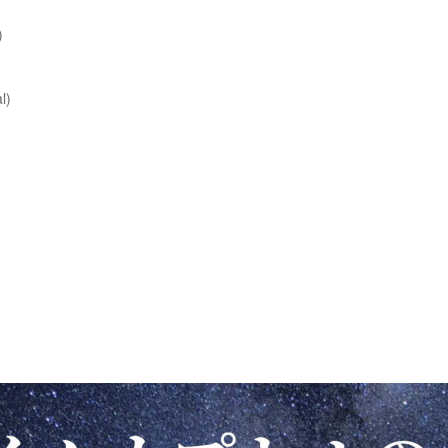
)
)
l)