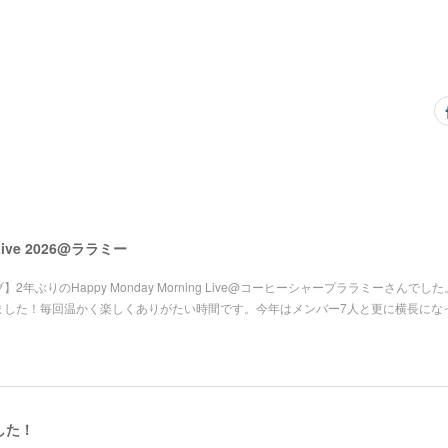
 Live 2026@ララミー
2年ぶりのHappy Monday Morning Live@コーヒーシャープララミーさんでし
ました！毎回温かく楽しくありがたい時間です。今年はメンバー7人と更に横長にな
した！