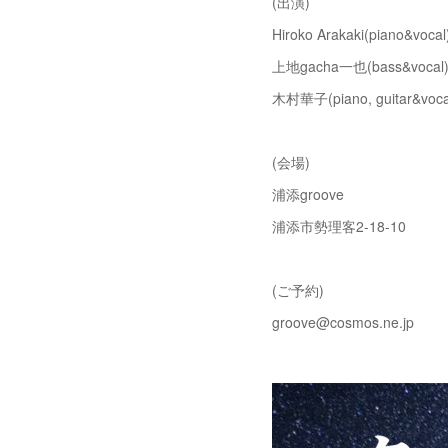
(出演)
Hiroko Arakaki(piano&vocal
上地gacha一也(bass&vocal
木村華子(piano, guitar&voca
(会場)
浦添groove
浦添市勢理客2-18-10
(ご予約)
groove@cosmos.ne.jp