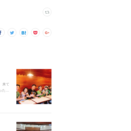
た。来て
った…