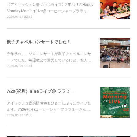
【アイリッシュ音楽団ninaライブ】2年ぶりのHappy
Monday Morning Live@コーヒーシャープララミ…
2026.07.21 02:18
親子チャペルコンサートでした！
今年初の、、ソロコンサートが親子チャペルコンサ
ートでした。毎週教会で賛美しているけど、友人…
2026.07.06 11:54
7/20(祝月）ninaライブ@ ララミー
アイリッシュ音楽団ninaもひさーしぶりにライブし
ます。7/20(祝月)コーヒーシャープララミーさん…
2026.06.22 12:33