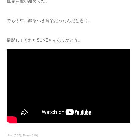
世界を覆い始めてた。
でも今年、録るべき音楽だったんだと思う。
撮影してくれたSUKEさんありがとう。
Diary
(
385
)
News
(
310
)