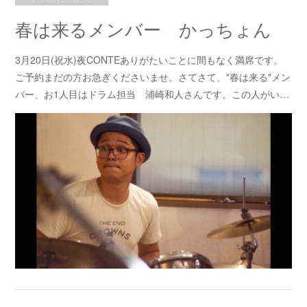
春は来るメンバー かっちょん
3月20日(祝水)夜CONTEありがたいことに間もなく満席です。
ご予約まだの方お急ぎくださいませ。さてさて、"春は来る"メン
バー、お1人目はドラム担当 浦崎和人さんです。この人がい…