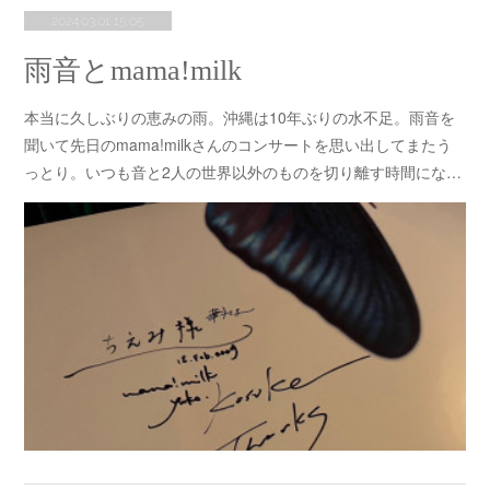
2024.03.01 15:05
雨音とmama!milk
本当に久しぶりの恵みの雨。沖縄は10年ぶりの水不足。雨音を
聞いて先日のmama!milkさんのコンサートを思い出してまたう
っとり。いつも音と2人の世界以外のものを切り離す時間にな…