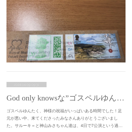
2024.04.09 09:31
God only knowsな”ゴスペルゆんたく”な夜
ゴスペルゆんたく、神様の祝福がいっぱいある時間でした！足
元が悪い中、来てくださったみなさんありがとうございまし
た。サルーキ＝と神山みさちゃん達は、4日で7公演という過…