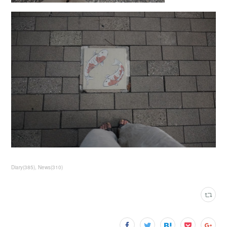
Diary
(
385
)
News
(
310
)