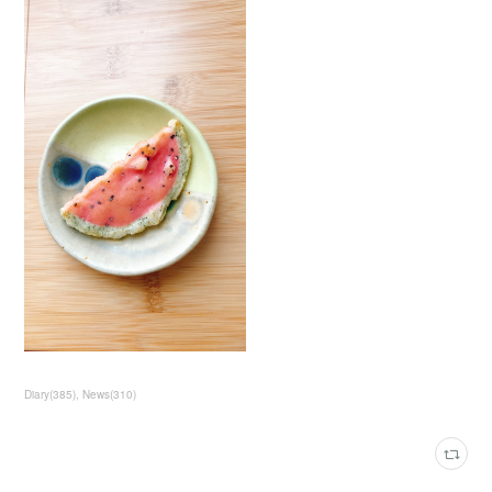
Diary
(
385
)
News
(
310
)