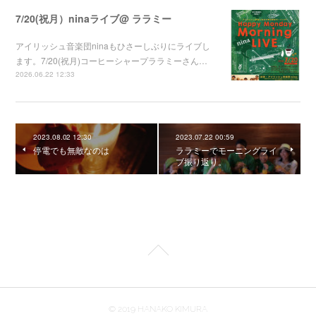
7/20(祝月）ninaライブ@ ララミー
アイリッシュ音楽団ninaもひさーしぶりにライブし
ます。7/20(祝月)コーヒーシャープララミーさん…
2026.06.22 12:33
2023.08.02 12:30
2023.07.22 00:59
停電でも無敵なのは
ララミーでモーニングライ
ブ振り返り。
© 2019 HANAKO KIMURA