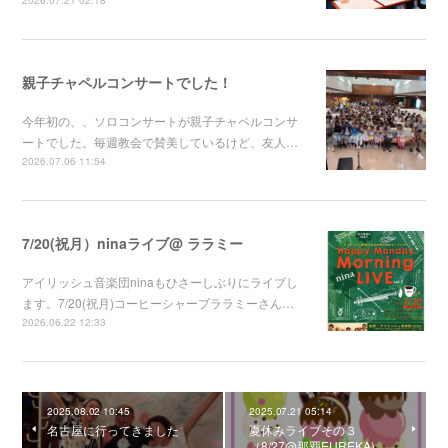
親子チャペルコンサートでした！
今年初の、、ソロコンサートが親子チャペルコンサ
ートでした。毎週教会で賛美しているけど、友人…
2026.07.06 11:54
7/20(祝月）ninaライブ@ ララミー
アイリッシュ音楽団ninaもひさーしぶりにライブし
ます。7/20(祝月)コーヒーシャープララミーさん…
2026.06.22 12:33
2025.08.02 10:45
2025.07.21 05:14
名古屋に行ってきました
夏休みライブその３
（8/27@那覇EUREKA)