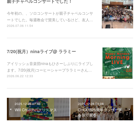
親子チャペルコンサートでした！
今年初の、、ソロコンサートが親子チャペルコンサ
ートでした。毎週教会で賛美しているけど、友人…
2026.07.06 11:54
7/20(祝月）ninaライブ@ ララミー
アイリッシュ音楽団ninaもひさーしぶりにライブし
ます。7/20(祝月)コーヒーシャープララミーさん…
2026.06.22 12:33
2025.12.28 07:49
2025.12.26 03:08
Will Churchのクリスマス
CHOUB25周年コンサート
を振り返る