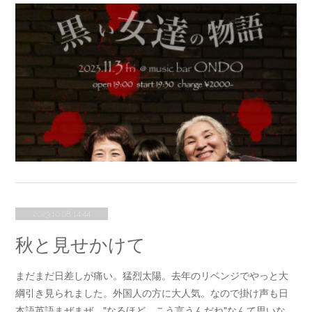
2023.10.08 14:44
秋と見せかけて
まだまだ日差しが痛い。猛烈太陽。去年のリベンジでやっと大
綱引き見られました。外国人の方に大人気。なので掛け声も日
本語英語まぜまぜ。"なるほど、こう言うんだね"なんて思いな…