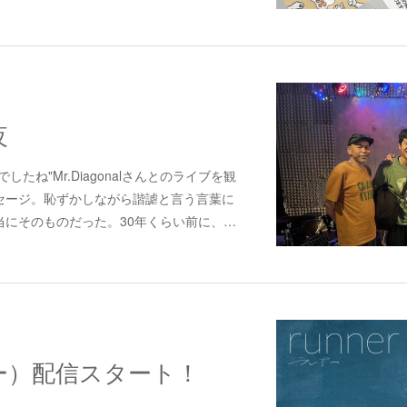
夜
たね"Mr.Diagonalさんとのライブを観
セージ。恥ずかしながら諧謔と言う言葉に
当にそのものだった。30年くらい前に、…
ンナー）配信スタート！