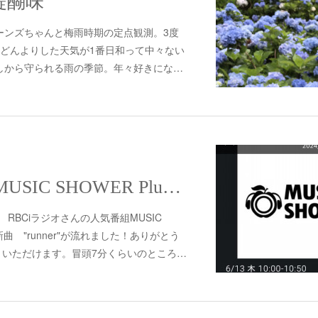
醍醐味
ーンズちゃんと梅雨時期の定点観測。3度
。どんよりした天気が1番日和って中々ない
しから守られる雨の季節。年々好きにな…
RBCiラジオ／MUSIC SHOWER Plus +さん
 RBCiラジオさんの人気番組MUSIC
 新曲 "runner"が流れました！ありがとう
聴きいただけます。冒頭7分くらいのところ…