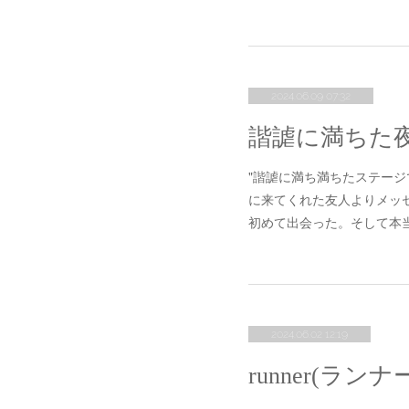
2024.06.09 07:32
諧謔に満ちた
"諧謔に満ち満ちたステージでし
に来てくれた友人よりメッ
初めて出会った。そして本
2024.06.02 12:19
runner(ラ