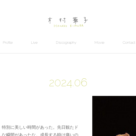
Profile
Live
Discography
Movie
Contact
2024
.
06
。特別に美しい時間があった。先日観たド
んな瞬間があったな。成長する時は痛いの